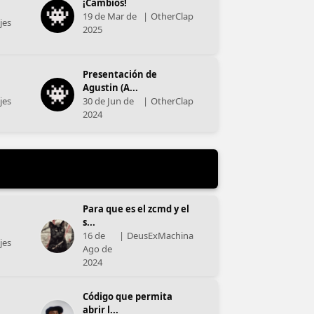
¡Cambios!
19 de Mar de
|
OtherClap
jes
2025
Presentación de
Agustin (A...
jes
30 de Jun de
|
OtherClap
2024
Para que es el zcmd y el
s...
16 de
|
DeusExMachina
jes
Ago de
2024
Código que permita
abrir l...