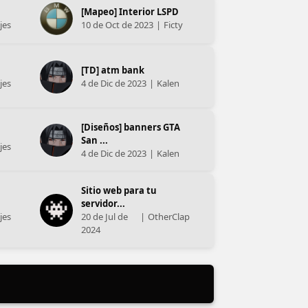
[Mapeo] Interior LSPD
jes
10 de Oct de 2023
|
Ficty
[TD] atm bank
jes
4 de Dic de 2023
|
Kalen
[Diseños] banners GTA
San ...
jes
4 de Dic de 2023
|
Kalen
Sitio web para tu
servidor...
jes
20 de Jul de
|
OtherClap
2024