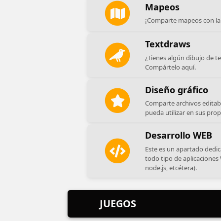
Mapeos
¡Comparte mapeos con l
Textdraws
¿Tienes algún dibujo de t
Compártelo aquí.
Diseño gráfico
Comparte archivos editabl
pueda utilizar en sus pro
Desarrollo WEB
Este es un apartado dedi
todo tipo de aplicaciones 
node.js, etcétera).
JUEGOS