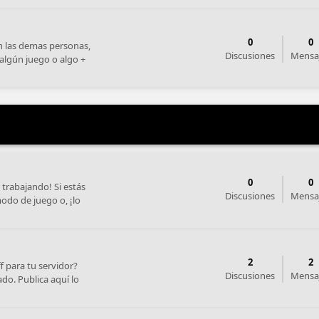
0
0
 las demas personas,
Discusiones
Mensa
 algún juego o algo +
0
0
trabajando! Si estás
Discusiones
Mensa
odo de juego o, ¡lo
2
2
 para tu servidor?
Discusiones
Mensa
do. Publica aquí lo