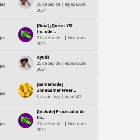
jes
25 de Sep de
|
elpepe3506
2024
[Guía] ¿Qué es YSI-
Include...
jes
21 de Abr de
|
Neetoons
2024
Ayuda
25 de Sep de
|
elpepe3506
jes
2024
[Gamemode]
ZonaGamer Freer...
jes
hace un mes
|
aemm21
[Include] Procesador de
Co...
jes
21 de Abr de
|
Neetoons
2024