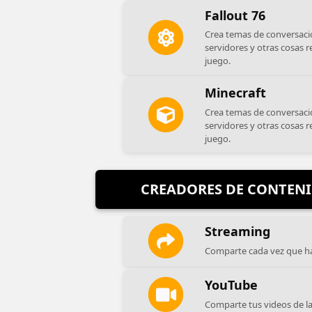
Fallout 76
Crea temas de conversaci
servidores y otras cosas r
juego.
Minecraft
Crea temas de conversaci
servidores y otras cosas r
juego.
CREADORES DE CONTEN
Streaming
Comparte cada vez que ha
YouTube
Comparte tus videos de l