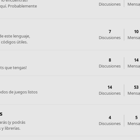
Discusiones
Mensa
aquí. Probablemente
7
10
e este lenguaje,
Discusiones
Mensa
códigos útiles.
8
14
Discusiones
Mensa
pts que tengas!
14
53
os de juegos listos
Discusiones
Mensa
s
4
5
arás (y podrás
Discusiones
Mensa
 librerías.