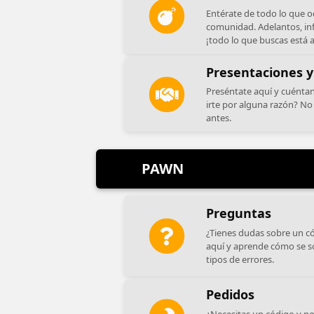
Entérate de todo lo que o
comunidad. Adelantos, in
¡todo lo que buscas está 
Presentaciones y
Preséntate aquí y cuéntan
irte por alguna razón? No
antes.
PAWN
Preguntas
¿Tienes dudas sobre un c
aquí y aprende cómo se s
tipos de errores.
Pedidos
¿Necesitas un código y no