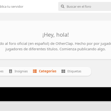
blica tu servidor
¡Hey, hola!
do al foro oficial (en español) de OtherClap. Hecho por por jugad
jugadores de diferentes titulos. Comienza publicando algo.
nes
Insignias
Categorías
Etiquetas