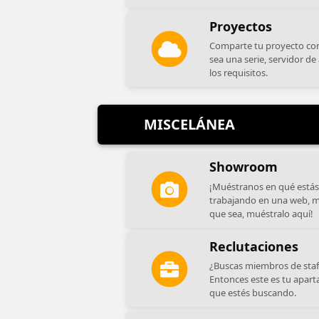
Proyectos
Comparte tu proyecto con
sea una serie, servidor de
los requisitos.
MISCELÁNEA
Showroom
¡Muéstranos en qué estás 
trabajando en una web, m
que sea, muéstralo aquí!
Reclutaciones
¿Buscas miembros de staff
Entonces este es tu aparta
que estés buscando.