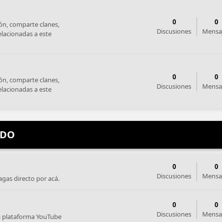
0
0
ón, comparte clanes,
Discusiones
Mensa
elacionadas a este
0
0
ón, comparte clanes,
Discusiones
Mensa
elacionadas a este
IDO
0
0
Discusiones
Mensa
gas directo por acá.
0
0
Discusiones
Mensa
a plataforma YouTube