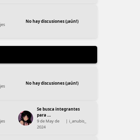
No hay discusiones (¡aún!)
jes
No hay discusiones (¡aún!)
jes
Se busca integrantes
para ...
jes
9 de May de
|
i_anubis_
2024