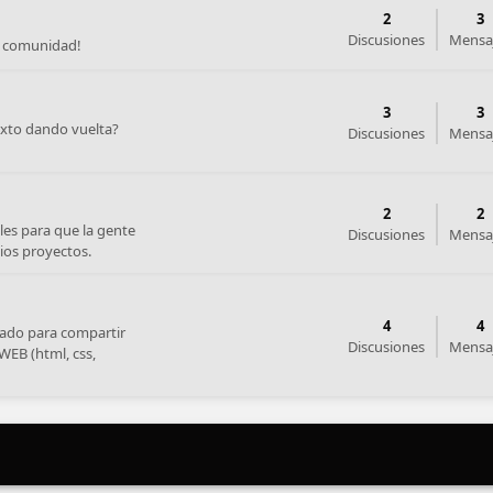
2
3
Discusiones
Mensa
a comunidad!
3
3
exto dando vuelta?
Discusiones
Mensa
2
2
es para que la gente
Discusiones
Mensa
pios proyectos.
4
4
cado para compartir
Discusiones
Mensa
WEB (html, css,