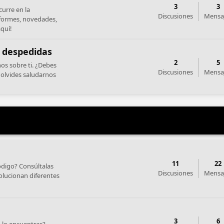
3
3
curre en la
Discusiones
Mensa
formes, novedades,
aquí!
 despedidas
2
5
os sobre ti. ¿Debes
Discusiones
Mensa
 olvides saludarnos
11
22
ódigo? Consúltalas
Discusiones
Mensa
olucionan diferentes
3
6
 lo encuentras?