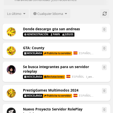
Lo último
Cualquier Idioma
Donde descargo gta san andreas
0
0
res
ESPAÑO
ADMINISTRACIÓN
PAWN
JUEGOS
MISCELÁNEA
GTA: County
0
0
res
tuco
creó
23 d
ESPAÑOL
MISCELÁNEA
Publicita tu servidor
Se busca integrantes para un servidor
0
0
res
roleplay
i_anubis_
creó
9 de
ESPAÑOL
MISCELÁNEA
Reclutaciones
PrestigGames Multimodos 2024
0
0
res
MaxiDelYesso
ESPAÑOL
MISCELÁNEA
Publicita tu servidor
Nuevo Proyecto Servidor RolePlay
0
0
res