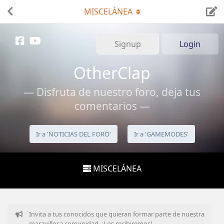
MISCELÁNEA
Signup
Login
OtherClap
— Disfruta de nuestro foro, deja tus
comentarios —
Ir a 'NOTICIAS DEL FORO'
Ir a 'GAMEMODES'
MISCELÁNEA
Invita a tus conocidos que quieran formar parte de nuestra
maravillosa comunidad. ¡Los recibiremos!