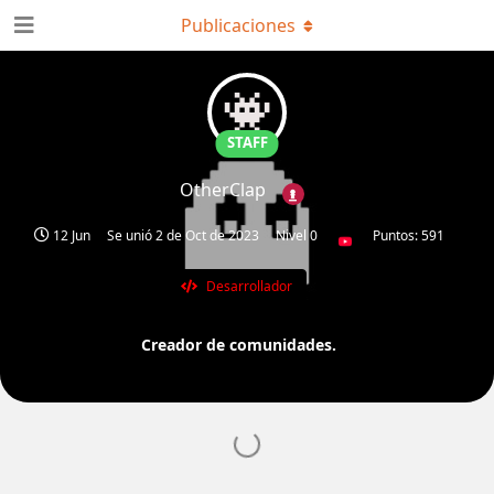
Publicaciones
STAFF
OtherClap
12 Jun
Se unió
2 de Oct de 2023
Nivel 0
Puntos: 591
Desarrollador
Creador de comunidades.