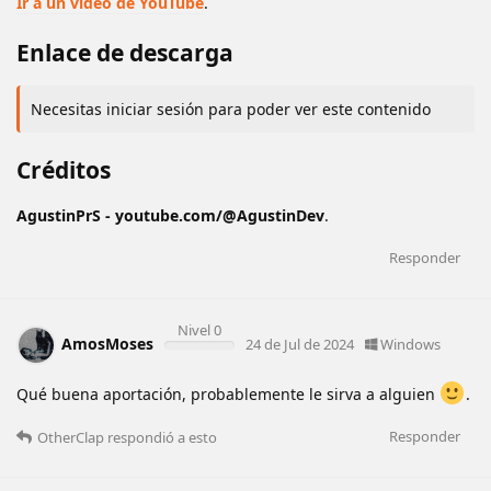
Ir a un video de YouTube
.
Enlace de descarga
Necesitas iniciar sesión para poder ver este contenido
Créditos
AgustinPrS - youtube.com/@AgustinDev
.
Responder
Nivel 0
AmosMoses
24 de Jul de 2024
Windows
Qué buena aportación, probablemente le sirva a alguien
.
Responder
OtherClap
respondió a esto