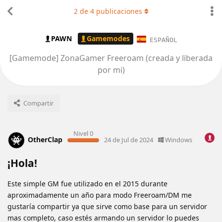
2
de
4
publicaciones
PAWN
Gamemodes
ESPAÑOL
[Gamemode] ZonaGamer Freeroam (creada y liberada
por mi)
Compartir
Nivel 0
OtherClap
24 de Jul de 2024
Windows
¡Hola!
Este simple GM fue utilizado en el 2015 durante
aproximadamente un año para modo Freeroam/DM me
gustaría compartir ya que sirve como base para un servidor
mas completo, caso estés armando un servidor lo puedes