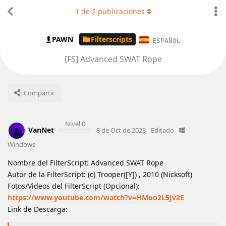
1
de
2
publicaciones
PAWN
Filterscripts
ESPAÑOL
[FS] Advanced SWAT Rope
Compartir
Nivel 0
VanNet
8 de Oct de 2023
Editado
Windows
Nombre del FilterScript: Advanced SWAT Rope
Autor de la FilterScript: (c) Trooper([Y]) , 2010 (Nicksoft)
Fotos/Videos del FilterScript (Opcional):
https://www.youtube.com/watch?v=HMoo2L5Jv2E
Link de Descarga: