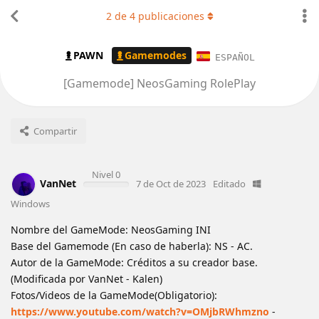
2
de
4
publicaciones
PAWN
Gamemodes
ESPAÑOL
[Gamemode] NeosGaming RolePlay
Compartir
Nivel 0
VanNet
7 de Oct de 2023
Editado
Windows
Nombre del GameMode: NeosGaming INI
Base del Gamemode (En caso de haberla): NS - AC.
Autor de la GameMode: Créditos a su creador base.
(Modificada por VanNet - Kalen)
Fotos/Videos de la GameMode(Obligatorio):
https://www.youtube.com/watch?v=OMjbRWhmzno
-